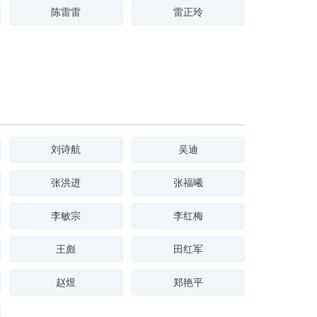
陈雷雷
雷正玲
刘诗航
吴迪
张洪进
张福曦
李敏宗
李红梅
王彪
田红军
赵煜
郑艳平