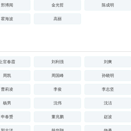
邢博闻
金光哲
陈成明
霍海波
高丽
上官春霞
刘利强
刘爽
周凯
周国峰
孙晓明
曹莉凌
李俊
李志坚
杨男
沈伟
沈洁
申春赟
董兆鹏
赵波
郭志洋
韩华翔
饶勇