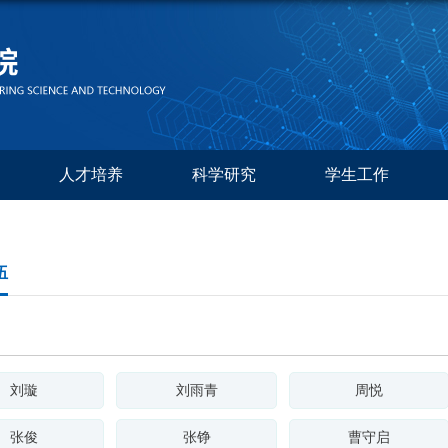
人才培养
科学研究
学生工作
伍
刘璇
刘雨青
周悦
张俊
张铮
曹守启