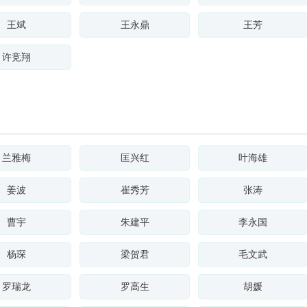
王斌
王永鼎
王芳
许竞翔
兰雅梅
匡兴红
叶海雄
姜波
崔秀芳
张涛
曹宇
朱建平
李永国
杨琛
梁贺君
毛文武
罗瑞龙
罗高生
胡媛