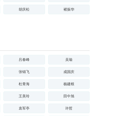
胡庆松
褚振华
吕春峰
吴瑜
张锦飞
成国庆
杜青海
杨建根
王美玲
田中旭
袁军亭
许哲