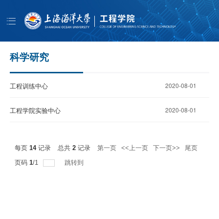
导
航
首页
学院概况
科学研究
师资队伍
工程训练中心
2020-08-01
人才培养
科学研究
工程学院实验中心
2020-08-01
学生工作
公共服务
每页
14
记录
总共
2
记录
第一页
<<上一页
下一页>>
尾页
页码
1
/
1
跳转到
书记信箱
EN