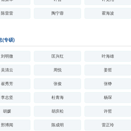
陈雷雷
陶宁蓉
霍海波
(专硕)
刘明微
匡兴红
叶海雄
吴清云
周悦
姜哲
崔秀芳
张俊
张铮
李志坚
杜青海
杨琛
胡媛
胡庆松
许哲
邢博闻
陈成明
雷正玲