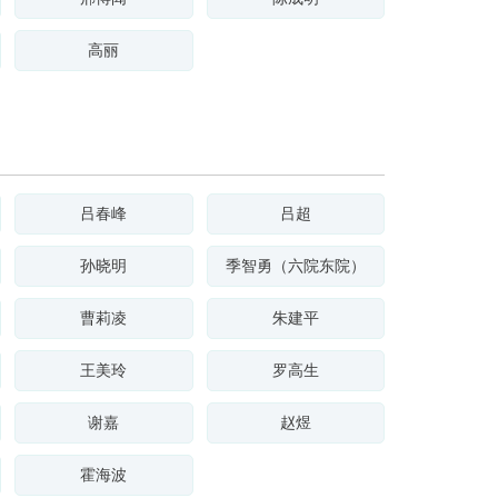
高丽
吕春峰
吕超
孙晓明
季智勇（六院东院）
曹莉凌
朱建平
王美玲
罗高生
谢嘉
赵煜
霍海波