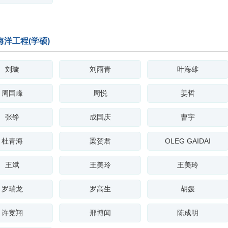
洋工程(学硕)
刘璇
刘雨青
叶海雄
周国峰
周悦
姜哲
张铮
成国庆
曹宇
杜青海
梁贺君
OLEG GAIDAI
王斌
王美玲
王美玲
罗瑞龙
罗高生
胡媛
许竞翔
邢博闻
陈成明