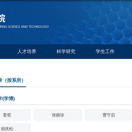
人才培养
科学研究
学生工作
录（按系所）
(学博)
姜哲
张丽珍
曹守启
胡庆松