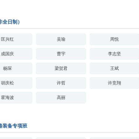
非全日制）
匡兴红
吴瑜
周悦
成国庆
曹宇
李志坚
杨琛
梁贺君
王斌
胡庆松
许哲
许竞翔
霍海波
高丽
路装备专项班