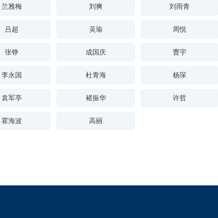
兰雅梅
刘爽
刘雨青
吕超
吴瑜
周悦
张铮
成国庆
曹宇
李永国
杜青海
杨琛
袁军亭
褚振华
许哲
霍海波
高丽