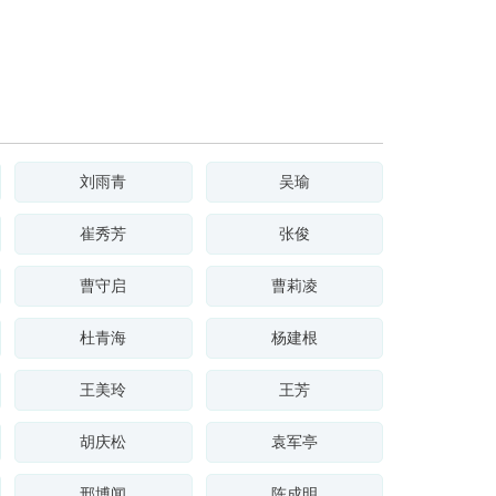
刘雨青
吴瑜
崔秀芳
张俊
曹守启
曹莉凌
杜青海
杨建根
王美玲
王芳
胡庆松
袁军亭
邢博闻
陈成明