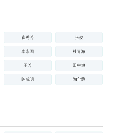
崔秀芳
张俊
李永国
杜青海
王芳
田中旭
陈成明
陶宁蓉