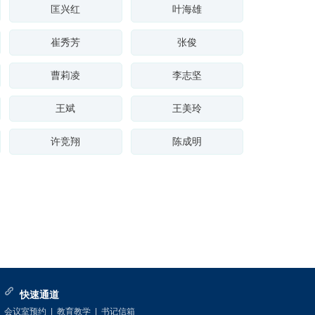
匡兴红
叶海雄
崔秀芳
张俊
曹莉凌
李志坚
王斌
王美玲
许竞翔
陈成明
快速通道
会议室预约
|
教育教学
|
书记信箱