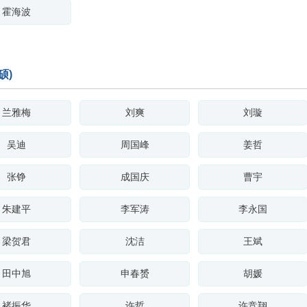
霍海波
硕)
兰雅梅
刘爽
刘璇
吴迪
周国峰
姜哲
张铮
成国庆
曹宇
朱建平
李军涛
李永国
梁贺君
沈洁
王斌
田中旭
申春赟
胡媛
褚振华
许哲
许竞翔