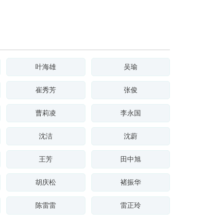
叶海雄
吴瑜
崔秀芳
张俊
曹莉凌
李永国
沈洁
沈蔚
王芳
田中旭
胡庆松
褚振华
陈雷雷
雷正玲