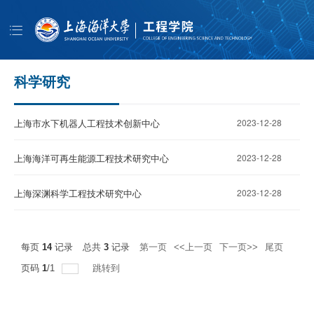
导
航
首页
学院概况
科学研究
师资队伍
上海市水下机器人工程技术创新中心
2023-12-28
人才培养
科学研究
上海海洋可再生能源工程技术研究中心
2023-12-28
学生工作
上海深渊科学工程技术研究中心
2023-12-28
公共服务
书记信箱
每页
14
记录
总共
3
记录
第一页
<<上一页
下一页>>
尾页
EN
页码
1
/
1
跳转到