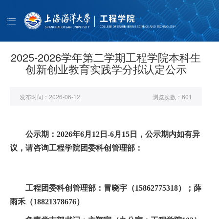
导
航
首页
学院概况
2025-2026学年第二学期工程学院本科生
创新创业教育实践学分拟认定公示
师资队伍
人才培养
发布时间：
2026-06-12
浏览次数：
601
科学研究
学生工作
公示期：2026年6月12日-6月15日，公示期内如有异
公共服务
议，
请咨询工程学院团委科创管理部：
书记信箱
EN
工程团委科创管理部：冒晓宇
（
15862775318
）；薛
雨禾（
18821378676
）