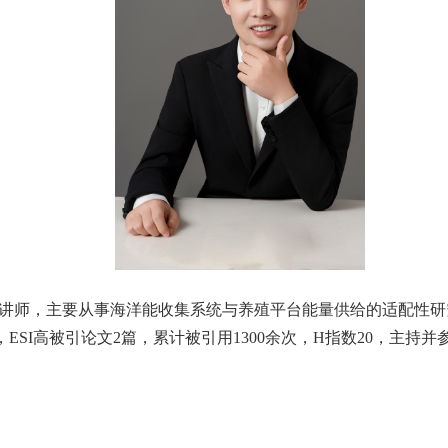
讲师，主要从事海洋能收集系统与养殖平台能量供给的适配性研
，
ESI
高被引论文
2
篇，累计被引用
1300
余次，
H
指数
20
，
主持并