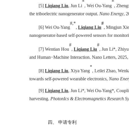
*
*
[5]
Liqiang Liu
, Jun Li
, Wei Ou-Yang
, Zheng
the triboelectric nanogenerator output.
Nano Energy
, 
#,*
#
[6] Wei Ou-Yang
,
Liqiang Liu
, Mingjun Xi
nanogenerator-based self-powered sensors for monito
#
#
[7] Wentian Hou
,
Liqiang Liu
, Jun Li*, Zhi
and Human−Machine Interaction. Nano Letters, 2025,
*
[8]
Liqiang Liu
, Xiya Yang
, Leilei Zhao, Wen
towards self-powered wearable electronics,
Nano Ener
[9]
L
iqiang
Liu
, Jun Li*, Wei Ou-Yang*, Couplin
harvesting.
PhotonIcs & Electromagnetics Research 
四、
申请专利