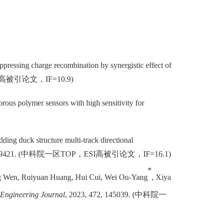
ppressing charge recombination by synergistic effect of
高被引论文，
I
F=10.9)
rous polymer sensors with high sensitivity for
dding duck structure multi-track directional
-9421.
(
中科院一区
TOP
，
E
SI
高被引论文，
I
F=16.1)
*
ng Wen, Ruiyuan Huang, Hui Cui, Wei Ou-Yang
, Xiya
Engineering Journal
, 2023, 472, 145039. (
中科院一