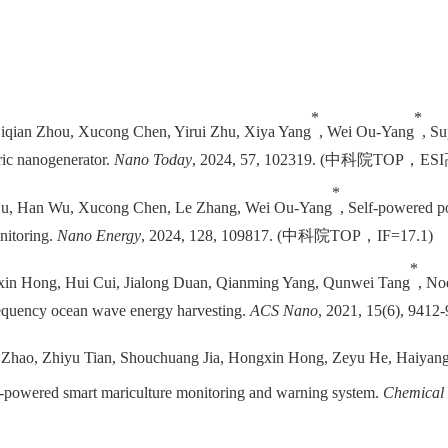
*
*
Siqian Zhou, Xucong Chen, Yirui Zhu, Xiya Yang
, Wei Ou-Yang
, Su
tric nanogenerator.
Nano Today
, 2024, 57, 102319.
(
中科院
TOP
，
E
SI
*
 Hu, Han Wu, Xucong Chen, Le Zhang, Wei Ou-Yang
, Self-powered po
nitoring.
Nano Energy
, 2024, 128, 109817. (
中科院
TOP
，
I
F=17.1
)
*
gxin Hong, Hui Cui, Jialong Duan, Qianming Yang, Qunwei Tang
, No
frequency ocean wave energy harvesting.
ACS Nano
, 2021, 15(6), 9412
i Zhao, Zhiyu Tian, Shouchuang Jia, Hongxin Hong, Zeyu He, Haiya
elf-powered smart mariculture monitoring and warning system.
Chemical 