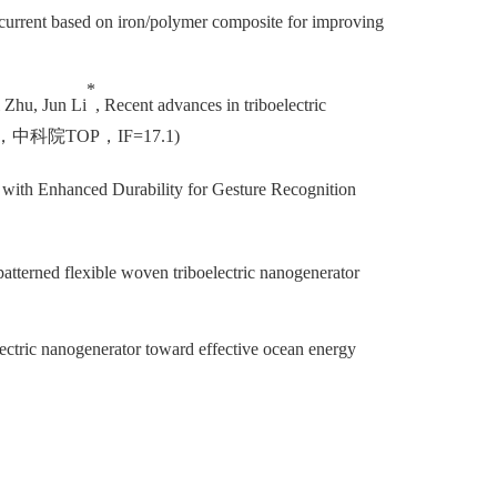
current based on iron/polymer composite for improving
*
 Zhu, Jun Li
, Recent advances in triboelectric
，中科院
TOP
，
I
F=17.1)
s with Enhanced Durability for Gesture Recognition
atterned flexible woven triboelectric nanogenerator
ctric nanogenerator toward effective ocean energy