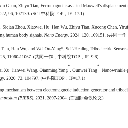
xin Guan, Zhiyu Tian, Ferromagnetic-assisted Maxwell’s displacement 
2022, 96, 107139. (SCI
中科院
TOP
，
I
F=17.1)
e, Siqian Zhou, Xiaowei Hu, Han Wu
,
Zhiyu Tian, Xucong Chen, Yirui
ring human body signals.
Nano Energy
, 2024, 120, 109151. (
共同一作
yu Tian, Han Wu, and Wei Ou-Yang*
,
Self-Healing Triboelectric Sensor
 25, 11060-11067.
(
共同一作，中科院
TOP
，
I
F=9.6)
*
*
kai Xu, Jianwei Wang, Qianming Yang
, Qunwei Tang
, Nanowrinkle-p
gy
, 2020, 73, 104797. (
中科院
TOP
，
I
F=17.1)
g mechanism between electromagnetic induction generator and triboele
Symposium (PIERS)
. 2021, 2897-2904. (EI
国际会议论文
)