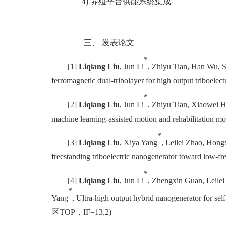
4)
养殖平台供能系统集成
三、
发表论文
*
[1]
Liqiang Liu
, Jun Li
, Zhiyu Tian, Han Wu, 
ferromagnetic dual-tribolayer for high output triboelec
*
[2]
Liqiang Liu
, Jun Li
, Zhiyu Tian, Xiaowei
machine learning-assisted motion and rehabilitation mo
*
[3]
Liqiang Liu
, Xiya Yang
, Leilei Zhao, Hon
freestanding triboelectric nanogenerator toward low-
*
[4]
Liqiang Liu
, Jun Li
, Zhengxin Guan, Leile
*
Yang
, Ultra-high output hybrid nanogenerator for s
区
TOP
，
I
F=13.2)