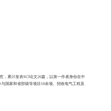
究，累计发表
SCI
论文
26
篇，以第一作者
身份在
中
参与国家和省部级等项目
10
余项。招收电气工程及