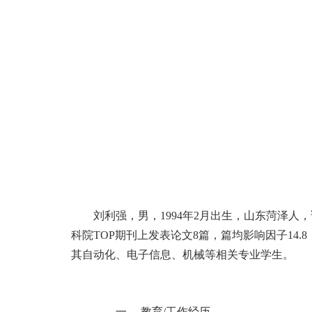
刘利强，男，
1
994
年
2
月出生，山东菏泽人，
科院
TOP
期刊上发表论文
8
篇，篇均影响因子
14.8
其自动化、电子信息、机械等相关专业学生。
一、
教育
/
工作经历