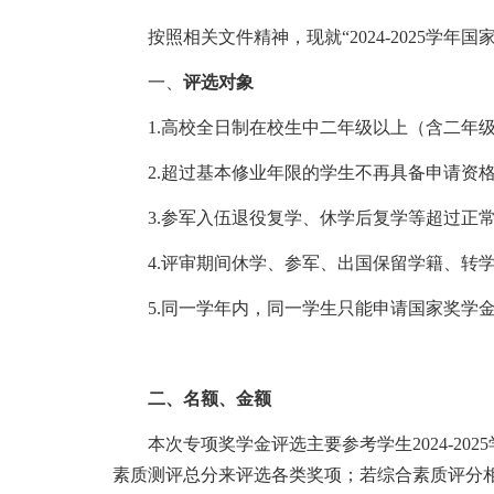
按照
相关文件精神，
现就
“2024-2025
一、
评选对象
1.
高校全日制在校生中
二年级以上（含二年
2.
超过基本修业年限的学生不再具备申请资
3.
参军入伍退役复学、休学后复学等超过正
4.
评审期间休学、参军、出国保留学籍、转
5.
同一学年内，同一学生
只能申请国家奖学
二、
名额、金额
本次专项奖学金评选主要参考学生
20
24
-20
2
5
素质测评总分来评选各类奖项；若综合素质评分