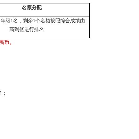
名额分配
各年级1名，剩余1个名额按照综合成绩由
高到低进行排名
人民币。
导；
；