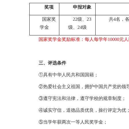
奖项
申报对象
国家奖
22级、23
共
4名，
学金
级、24级
国家奖学金奖励标准：每人每学年
10
000元
三、
评选条件
①具有中华人民共和国国籍；
②热爱社会主义祖国，拥护中国共产党的领
③遵守宪法和法律，遵守学校的规章制度；
④诚实守信，道德品质优良，
操行评定为优
⑤
当学年获两次一等人民奖学金
；