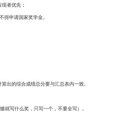
表现者优先
；
不得申请
国家
奖学金。
计算出的综合成绩总分要与汇总表内一致。
，前缀就写什么奖，只写一个，不要全写）。