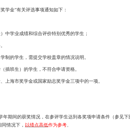
学年国家奖学金”有关评选事项通知如下：
级）
中
学业成绩和综合评价
特别优秀
的学生
；
格。
常学制的学生，需提交学校盖章的情况说明
。
学（插班生）的学生，不符合申请资格。
金、上海市奖学金或国家励志奖学金三项中的一项
。
学年期间的获奖情况，在参评学生达到各奖项申请条件（参见下
相同情况下，
以绩点高低
作为参考
。