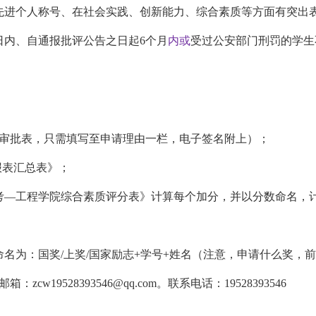
先进个人称号
、
在社会实践、创新能力、综合素质等方面有突出
日内、自通报批评公告之日起
6个月
内
或
受过公安部门刑罚的学生
）
审批表，只需填写至申请理由一栏，
电子签名附上
）；
申报表汇总表》；
考
—工程学院综合素质评分表》计算每个加分，并以分数命名，
命名为：
国奖
/上奖/国家励志+学号+姓名（注意，申请什么奖
邮箱：
zcw19528393546@qq.com。
联系电话：
19528393546