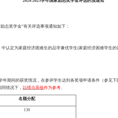
202
4
-202
5
学年
国家励志奖学金评选
的预通知
家
励志
奖学金
”有关评选事项通知如下：
）中认定为家庭经济困难生的品学兼优学生
(家庭经济困难学生的
学年期间的获奖情况，在参评学生达到各奖项申请条件（参见下
相同情况下，
以绩点高低
作为参考
。
名额分配
130