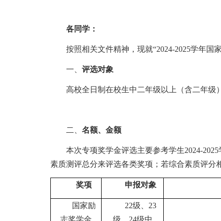
各
同学
：
按照
相关文件精神，
现就
“
202
4
-202
5
学年
国
一、
评选对象
高校全日制在校生中
二年级以上（含二年级
二、
名额、金额
本次专项奖学金评选主要参考学生
20
24
-20
2
5
素质测评总分来评选各类奖项；若综合素质评分
奖项
申报对象
国家励
22级、23
志奖学金
级、24级中