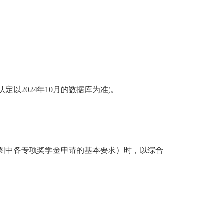
认定以20
2
4年
10
月的数据库为准
)。
图中各专项奖学金申请的基本要求）时，以综合