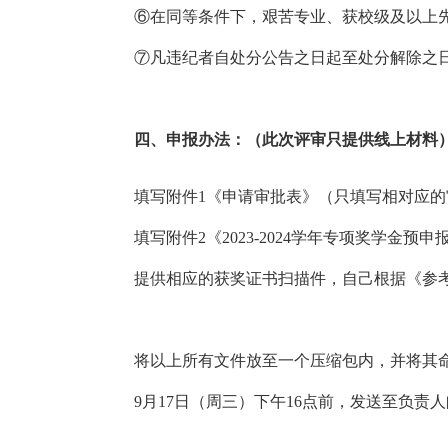
⑥
在同等条件下，艰苦专业、获校级及以上
⑦
凡违纪者自处分公告之日起至处分解除之
四
、申报办法：（此次评审只提供线上材料
填写附件
1《申请审批表》
（只填写相对应的
填写附件
2《2023-2024学年专项奖学金预
提供相应的获奖证书扫描件，自己根据《参
将以上所有文件放至一个压缩包内，并将其
9月1
7
日（周
三
）
下午
1
6
点前，发送至
负责人