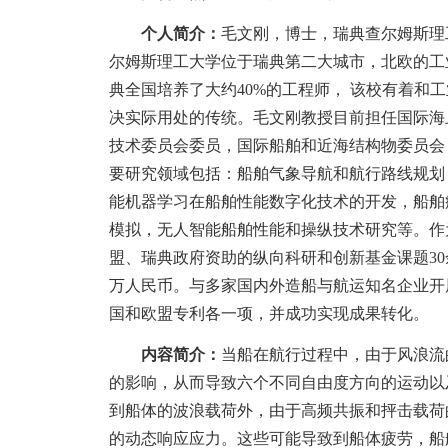
个人简介：
毛文刚，博士，瑞典查尔姆斯理
尔姆斯理工大学位于瑞典第二大城市，北欧的工
典全国培养了大约
40%的工程师， 该校有着和
决实际用处的传统。毛文刚教授目前担任国际海上和
技术委员会委员，国际船舶和近海结构物委员会 (ISSC
要研究领域包括：船舶气象导航和航行路线规划
能机器学习在船舶性能数字化技术的开发，船舶
模拟，无人智能船舶性能和操纵技术研究等。作
盟、瑞典政府资助的纵向科研和创新基金课题30余
万人民币。与多家国内外造船与航运知名企业开
国和欧盟专利各一项，并成功实现成果转化。
内容简介：
当船在航行过程中，由于风浪流
的影响，从而导致六个不同自由度方向的运动以
到船体的波浪载荷外，由于高频共振和抨击载荷
的动态响应应力。这些可能导致到船体疲劳，船