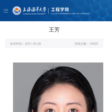
导
航
首页
学院概况
王芳
师资队伍
发布时间：
2021-02-26
浏览次数：
18520
人才培养
科学研究
学生工作
公共服务
书记信箱
EN