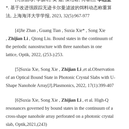
*.
基于改进强跟踪无迹卡尔曼滤波的饵料动态称重算
法
,
上海海洋大学学报
, 2023, 32(5):967-977
[4]
Jie Zhan , Guang Tian , Suxia Xie* , Song Xie
,
Zhijian Li
, Qiong Liu
.
Bound states in the continuum of
the periodic nanostructure with three nanobars in one
lattice
,
Optik
, 2
022
,
(253-):253.
[5]
Suxia Xie
,
Song Xie ,
Zhijian Li
,et al.Observation
of an Optical Bound State in Photonic Crystal Slabs with U-
Shape Nanohole Array[J].Plasmonics, 2022, 17(1):399-407
[6]
Suxia Xie
,
Song Xie ,
Zhijian Li
,
et al.
High-Q
resonances governed by bound states in the continuum of a
cross-shape nanohole array perforated on a photonic crystal
slab
,
Optik
,2
021
,(243)