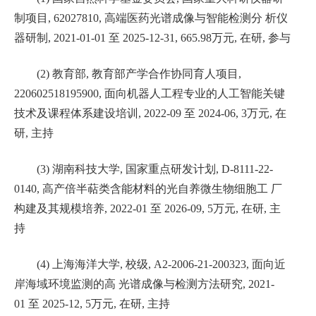
制项目
, 62027810,
高端医药光谱成像与智能检测分 析仪
器研制
, 2021-01-01
至
2025-12-31, 665.98
万元
,
在研
,
参与
(
2
)
教育部
,
教育部产学合作协同育人项目
,
220602518195900,
面向机器人工程专业的人工智能关键
技术及课程体系建设培训
, 2022-09
至
2024-06, 3
万元
,
在
研
,
主持
(
3
)
湖南科技大学
,
国家重点研发计划
, D-8111-22-
0140,
高产倍半萜类含能材料的光自养微生物细胞工 厂
构建及其规模培养
, 2022-01
至
2026-09, 5
万元
,
在研
,
主
持
(
4
)
上海海洋大学
,
校级
, A2-2006-21-200323,
面向近
岸海域环境监测的高 光谱成像与检测方法研究
, 2021-
01
至
2025-12, 5
万元
,
在研
,
主持