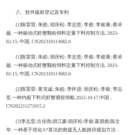
八、
软件版权登记及专利
[1]
陈雷雷
;
朱皓
;
胡庆松
;
李志坚
;
李俊
;
李俊康
;
蔡卓
越
.
一种振动式虾蟹颗粒饵料定量下料控制方法
, 2023-
02-15,
中国
, CN202310113682.6
[1]
陈雷雷
;
朱皓
;
胡庆松
;
李志坚
;
李俊
;
李俊康
;
蔡卓
越
.
一种振动式虾蟹颗粒饵料定量下料控制方法
, 2023-
02-15,
中国
, CN202310113682.6
[2]
陈雷雷
;
黄克诚
;
朱皓
;
李怀进
;
胡庆松
;
李俊
;
李志
坚
.
一种内振下料式虾蟹塘投饵船
,2022-10-17,
中国，
CN202211271015.2
[3]
李志坚
;
古佳尧
;
胡江豪
;
胡庆松
;
李俊
;
葛朋彪
;
陈文
华
.
一种基于优化
A*
算法的救援无人船路径规划方法，