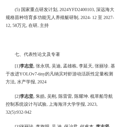
(
5
)
国家重点研发计划
,
2024YFD2400103
,
深远海大
规格苗种培育多功能无人养殖艇研制
, 202
4
-
12
至
202
7
-
12,
58
万元
,
在研
,
主持
七、
代表性论文及专著
[1]
李志坚
,
张永琪
,
吴迪
,
孟雄栋
,
李延天
,
张丽珍
.
基
于改进
YOLOv7-tiny
的凡纳滨对虾游动活跃性定量检测
方法
,
水产学报
, 2024
[2]
李志坚
,
朱皓
,
吴刚
,
陈雷雷
,
陈耀坤
.
梳草船导航
控制系统设计与试验
,
上海海洋大学学报
, 2023,
32(5):932-942
[3]
张丽珍
,
李旗明
,
吴
迪
,
保冶君
,
何睿杰
,
李志坚