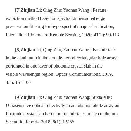
[7]
Zhijian Li
; Qing Zhu; Yaonan Wang ; Feature
extraction method based on spectral dimensional edge
preservation filtering for hyperspectral image classification,
International Journal of Remote Sensing, 2020, 41(1): 90-113
[8]
Zhijian Li
; Qing Zhu; Yaonan Wang ; Bound states
in the continuum in the double-period rectangular hole arrays
perforated in one layer of photonic crystal slab in the
visible
wavelength region, Optics Communications, 2019,
436: 151-160
[9]
Zhijian Li
; Qing Zhu; Yaonan Wang; Suxia Xie ;
Ultrasensitive optical reflectivity in annular nanohole array on
Photonic crystal slab based on bound states in the continuum,
Scientific Reports, 2018, 8(1): 12455