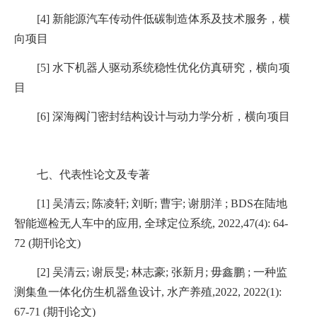
[4]
新能源汽车传动件低碳制造体系及技术服务，横
向项目
[5]
水下机器人驱动系统稳性优化仿真研究，横向项
目
[6]
深海阀门密封结构设计与动力学分析，横向项目
七、代表性论文及专著
[1]
吴清云
;
陈凌轩
;
刘昕
;
曹宇
;
谢朋洋
; BDS
在陆地
智能巡检无人车中的应用
,
全球定位系统
, 2022,47(4): 64-
72 (
期刊论文
)
[2]
吴清云
;
谢辰旻
;
林志豪
;
张新月
;
毋鑫鹏
;
一种监
测集鱼一体化仿生机器鱼设计
,
水产养殖
,2022, 2022(1):
67-71 (
期刊论文
)