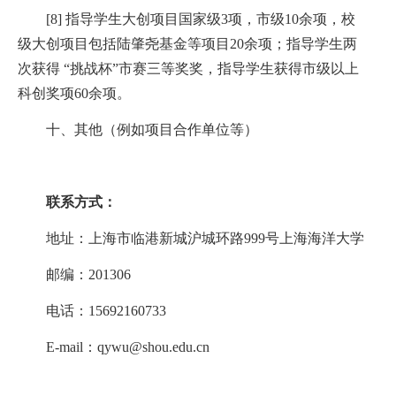
[8]
指导学生大创项目国家级
3
项，市级
10
余项，校
级大创项目包括陆肇尧基金等项目
20
余项；指导学生两
次获得
“
挑战杯
”
市赛三等奖奖，指导学生获得市级以上
科创奖项
60
余项。
十、其他（例如项目合作单位等）
联系方式
：
地址：上海市临港新城沪城环路
999
号上海海洋大学
邮编：
201306
电话：
15692160733
E-mail
：
qywu@shou.edu.cn