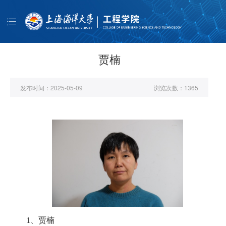
导
航
首页
学院概况
贾楠
师资队伍
发布时间：
2025-05-09
浏览次数：
1365
人才培养
科学研究
学生工作
公共服务
书记信箱
EN
1、
贾楠