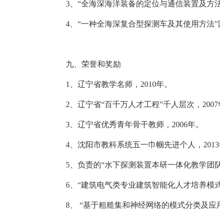
3
、“全海深海洋装备的定位与通信装置及方
4
、“
一种全海深复合型探测车及其使用方法
”
九、荣誉和奖励
1
、
辽宁省教学名师，
2010
年。
2
、辽宁省“百千万人才工程”千人层次，
2007
3
、辽宁省优秀青年骨干教师，
2006
年。
4
、沈阳市教科系统五一巾帼先进个人，
2013
5
、负责的“水下探测装置本研一体化教学团
6
、“建筑电气类专业建筑智能化人才培养模
8
、
“基于粗糙集和神经网络的模式分类及应