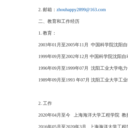
2.
邮箱：
zhouhappy2899@163.com
二、
教育和工作经历
1.
教育：
2003
年
01
月至
2005
年
11
月
中国科学院沈阳自
1999
年
09
月至
2002
年
12
月
中国科学院沈阳自
1996
年
09
月至
1999
年
07
月
沈阳工业大学
电力
1989
年
09
月至
1993
年
07
月
沈阳工业大学
工业
2.
工作
2020
年
04
月至今
上海海洋大学工程学院
教
2016
年
05
月至
2020
年
3
月
上海海洋大学工程