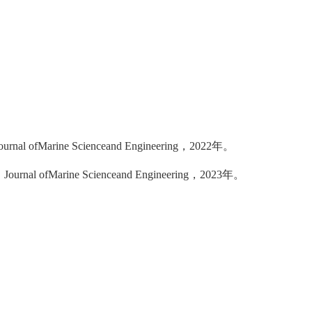
ournal ofMarine Scienceand Engineering
，
2022
年。
，
Journal ofMarine Scienceand Engineering
，
2023
年。