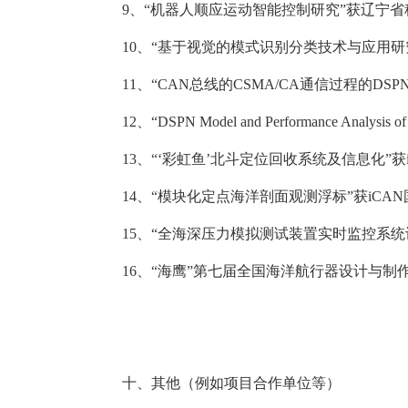
9
、“机器人顺应运动智能控制研究”获辽宁
10
、“基于视觉的模式识别分类技术与应用研
11
、“
CAN
总线的
CSMA/CA
通信过程的
DSP
12
、“
DSPN Model and Performance Analysis 
13
、“‘彩虹鱼’北斗定位回收系统及信息化”获
14
、“模块化定点海洋剖面观测浮标”获
iCAN
15
、“全海深压力模拟测试装置实时监控系统
16
、“海鹰”第七届全国海洋航行器设计与制
十、其他（例如项目合作单位等）