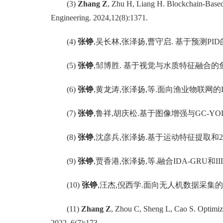
(3)
Zhang Z
, Zhu H, Liang H. Blockchain-Based
Engineering. 2024,12(8):1371.
(4)
张铮
,
吴长林
,
张泽扬
,
曹守启
.
基于预测
PID
(
5)
张铮
,
邹博胜
.
基于视觉与水质特征融合的
(6)
张铮
,
黄龙涛
,
张泽扬
,
等
.
面向渔业物联网的
(7)
张铮
,
鲁祥
,
胡庆松
.
基于图像增强与
GC-YOL
(
8
)
张铮
,
沈彦兵
,
张泽扬
.
基于运动特征提取和
(9)
张铮
,
贾香港
,
张泽扬
,
等
.
融合
IDA-GRU
和
I
(
1
0)
张铮
,
汪杰
,
倪西学
.
面向无人机数据采集的
(1
1
)
Zhang Z
, Zhou C, Sheng L, Cao S. Optimiz
2022, 6(7):173.