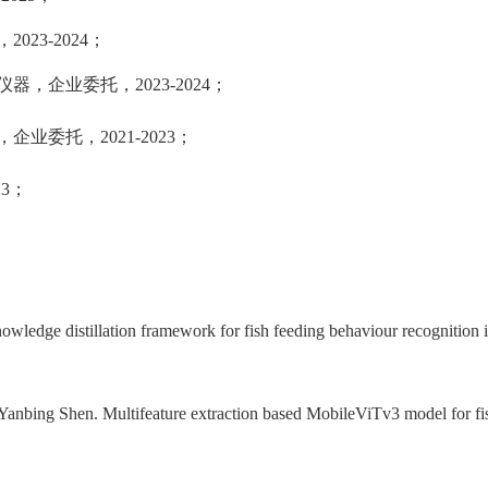
，
2023-2024
；
仪器，企业委托，
2023-2024
；
，
企业委托，
2021-2023
；
23
；
ledge distillation framework for fish feeding behaviour recognition i
nbing Shen. Multifeature extraction based MobileViTv3 model for fis