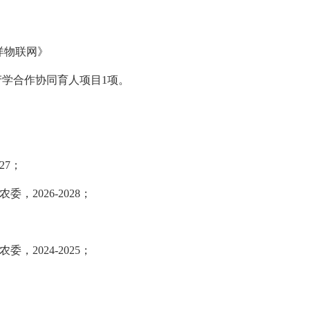
洋物联网》
产学合作协同育人项目
1
项。
27
；
农委，
202
6
-202
8
；
农委，
2024-2025
；