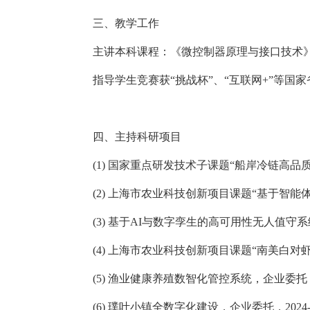
三、教学工作
主讲本科课程：《微控制器原理与接口技术
指导学生
竞赛
获
“挑战杯”、“互联网
+
”等
国家
四、主持科研项目
(1)
国家重点研发技术子课题
“
船岸冷链高品
(2)
上海市农业科技创新项目
课题
“基于智能
(
3)
基于
AI
与数字孪生的高可用性无人值守系
(
4
)
上海市农业科技创新项目
课题
“
南美白对
(
5
)
渔业健康养殖数智化管控系统，
企业委托
(
6
)
璞叶小镇全数字化建设
，
企业委托，
2024