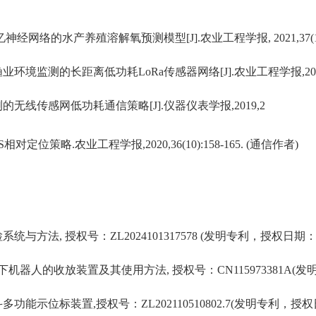
忆神经网络的水产养殖溶解氧预测模型
[J].
农业工程学报
, 2021,37(
渔业环境监测的长距离低功耗
LoRa
传感器网络
[J].
农业工程学报
,2
测的无线传感网低功耗通信策略
[J].
仪器仪表学报
,2019,2
S
相对定位策略
.
农业工程学报
,2020,36(10):158-165. (
通信作者
)
检系统与方法
,
授权号：
Z
L2024101317578
(
发明专利，授权日期
下机器人的收放装置及其使用方法
,
授权号：
CN115973381A
(
发
斗多功能示位标装置
,
授权号：
ZL202110510802.7(
发明专利，授权