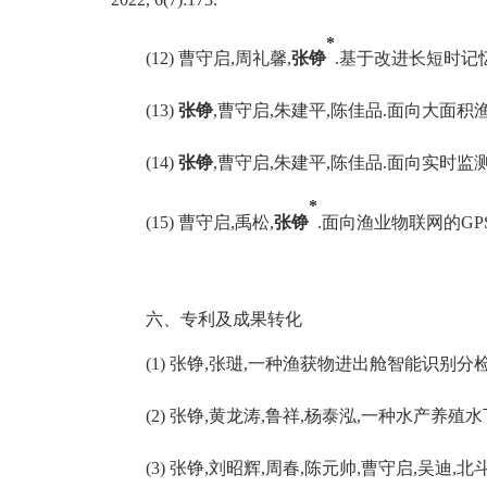
*
(1
2
)
曹守启
,
周礼馨
,
张铮
.
基于改进长短时记
(1
3
)
张铮
,
曹守启
,
朱建平
,
陈佳品
.
面向大面积
(
14)
张铮
,
曹守启
,
朱建平
,
陈佳品
.
面向实时监
*
(
15
)
曹守启
,
禹松
,
张铮
.
面向渔业物联网的
GP
六、专利及成果转化
(
1)
张
铮
,
张琎
,
一种渔获物进出舱智能识别分
(
2)
张铮
,
黄龙涛
,
鲁祥
,
杨泰泓
,
一种水产养殖水
(
3
)
张铮
,
刘昭辉
,
周春
,
陈元帅
,
曹守启
,
吴迪
,
北