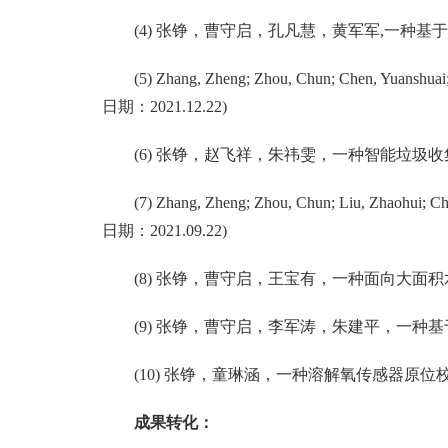
(
4
)
张铮，曹守启，孔凡慧，黄军军
,
一种基于
(5)
Z
hang, Zheng; Zhou, Chun; Chen, Yuanshuai
日期：
2021.12.22
)
(
6)
张铮，
赵飞祥
，
朱祎雯
，一种智能垃圾收
(
7)
Z
hang, Zheng; Zhou, Chun; Liu, Zhaohui; Ch
日期：
2021.09.22
)
(
8)
张铮
，
曹守启
，
王宝有
，
一种面向大面积
(
9)
张铮
，
曹守启
，
李军涛
，
朱建平
，
一种基
(
10)
张铮，童琳涵，
一种溶解氧传感器原位
成果转化：