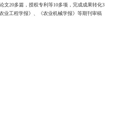
论文
20
多篇，授权专利
等
10
多
项，完成成果转化
3
农业工程学报》、《农业机械学报》等期刊审稿