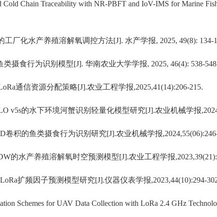
 Cold Chain Traceability with NR-PBFT and IoV-IMS for Marine Fishe
的工厂化水产养殖溶解氧调控方法
[
J]
.
水产学报
, 2025, 49(8): 134-
鱼类摄食行为识别模型
[J].
华南农业大学学报
, 2025, 46(4): 538-548
LoRa
通信资源分配策略
[J].
农业工程学报
,2025,41(14):206-215.
O v5s
的水下环境河蟹识别轻量化模型研究
[J].
农业机械学报
,202
2D
卷积的鱼类摄食行为识别研究
[J].
农业机械学报
,2024,55(06):246
IDW
的水产养殖溶解氧时空预测模型
[J].
农业工程学报
,2023,39(21)
LoRa
扩频因子预测模型研究
[J].
仪器仪表学报
,2023,44(10):294-30
ation Schemes for UAV Data Collection with LoRa 2.4 GHz Technology