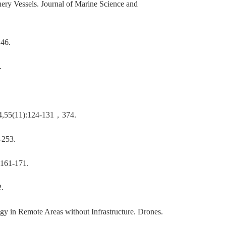
ry Vessels. Journal of Marine Science and
146.
.
4,55(11):124-131
，
374.
-253.
:161-171.
2.
 in Remote Areas without Infrastructure. Drones.