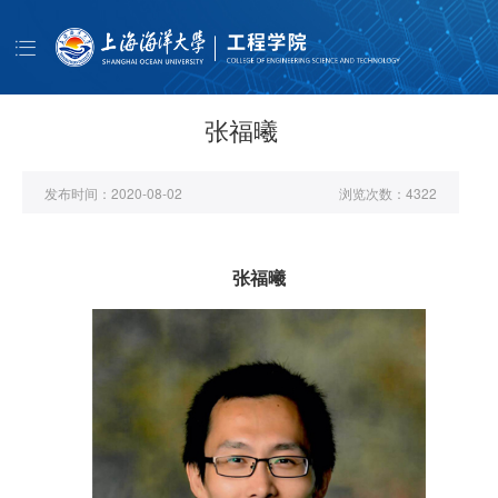
导
航
首页
学院概况
张福曦
师资队伍
发布时间：
2020-08-02
浏览次数：
4322
人才培养
科学研究
张福曦
学生工作
公共服务
书记信箱
EN