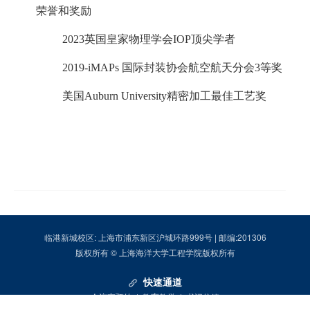
荣誉和奖励
2023
英国皇家物理学会
IOP
顶尖学者
2019-iMAPs
国际封装协会航空航天分会
3
等奖
美国
Auburn University
精密加工最佳工艺奖
临港新城校区: 上海市浦东新区沪城环路999号 | 邮编:201306
版权所有 © 上海海洋大学工程学院版权所有
快速通道
会议室预约
|
教育教学
|
书记信箱