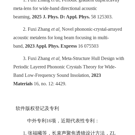
meta-lens for wide-band directional acoustic
beaming,
2025 J. Phys. D: Appl. Phys.
58 125303.
2.
Fuxi Zhang
et al,
Novel phononic-crystal-arrayed
acoustic metalens for long beam focusing in multi-
band,
2023 Appl. Phys. Express
16 075503
3.
Fuxi Zhang
et al,
Meta-Structure Hull Design with
Periodic Layered Phononic Crystals Theory for Wide-
Band Low-Frequency Sound Insolation,
2023
Materials
16, no. 12: 4429.
软件版权登记及专利
中外专利
16
项，近期代表性专利：
1.
张福曦等，长束声聚焦透镜设计方法，
ZL