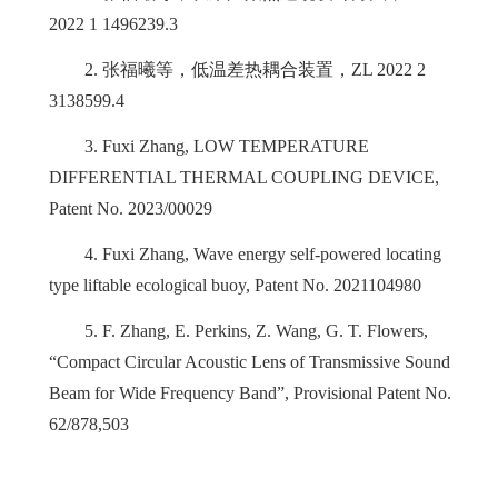
2022 1 1496239.3
2.
张福曦等，低温差热耦合装置，
ZL 2022 2
3138599.4
3.
Fuxi Zhang, LOW TEMPERATURE
DIFFERENTIAL THERMAL COUPLING DEVICE,
Patent No. 2023/00029
4.
Fuxi Zhang, Wave energy self-powered locating
type liftable ecological buoy, Patent No. 2021104980
5.
F. Zhang, E. Perkins, Z. Wang, G. T. Flowers,
“Compact Circular Acoustic Lens of Transmissive Sound
Beam for Wide Frequency Band”, Provisional Patent No.
62/878,503