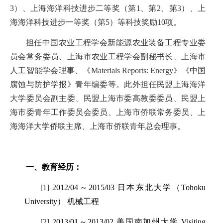
3
）、上海海洋科技进步二等奖（第
1
、第
2
、第
3
）、上
海海洋科技进步一等奖（第
5
）等科技奖励
10
项。
担任中国农业工程学会新能源农业装备工程专业委
员会常务委员、上海市农业工程学会副秘书长、上海市
人工智能学会理事、《
Materials Reports: Energy
》《中国
腐蚀与防护学报》青年编委等。此外担任民盟上海海洋
大学委员会副主委、民盟上海市委高教委委员、民盟上
海市委青年工作委员会委员、上海市侨联常务委员、上
海海洋大学侨联主席、上海市侨联青年总会理事。
一、教育经历：
[1]
2012/04
～
2015/03
日本东北大学（
Tohoku
University
） 机械工程
[2]
2013/01
～
2013/02
美国南加州大学
Visiting