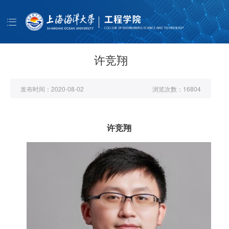
导
航
首页
学院概况
许竞翔
师资队伍
发布时间：
2020-08-02
浏览次数：
16804
人才培养
科学研究
许竞翔
学生工作
公共服务
书记信箱
EN