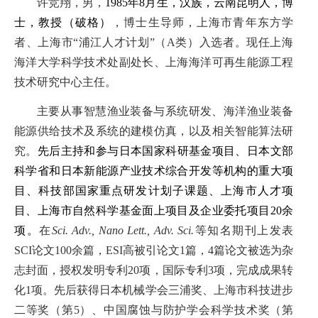
许竞翔，男，
1985
年
8
月生，汉族，云南昆明人，博
士，教授（破格）
，
博士
生导师
，
上海市青年东方学
者、上海市
“
浦江人才计划
”
（
A
类）入选者。
现任上海
海洋大学科学技术处副处长、上海海洋可再生能源工程
技术研究中心主任。
主要从事智慧渔业装备与系统研发、海洋渔业装备
能源供给技术及系统的建模仿真，以及相关智能算法研
究。
先
后主持和参与日本国家科研基金项目、日本文部
科学省和日本新能源产业技术综合开发等机构的重大项
目、科技部国家重点研发计划子课题、上海市人才项
目、上海市自然科学基金面上项目及企业委托项目
2
0
余
项。
在
Sci. Adv., Nano Lett., Adv. Sci.
等知名期刊上发表
SCI
论文
10
0
余篇，
ESI
高被引论文
1
篇
，
4
篇论文被选为杂
志封面，
授权发明专利
20
项，国际专利
3
项，完成成果转
化
1
项
。
先后获得日本机械学会三浦奖、上海市科技进步
二等奖（第
5
）、中国腐蚀与防护学会科学技术奖（第