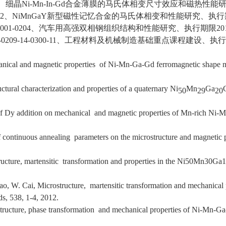
、细晶Ni-Mn-In-Gd合金薄膜的马氏体相变尺寸效应和磁热性能研究、
2、NiMnGaY新型磁性记忆合金的马氏体相变和性能研究、执行期限20
0001-0204、汽车用高强双相钢组织结构和性能研究、执行期限2011.
09-14-0300-11、工程材料及机械制造基础重点课程建设、执行期限2
nical and magnetic properties of Ni-Mn-Ga-Gd ferromagnetic shape me
tural characterization and properties of a quaternary Ni
Mn
Ga
50
29
20
of Dy addition on mechanical and magnetic properties of Mn-rich Ni-
continuous annealing parameters on the microstructure and magnetic p
ucture, martensitic transformation and properties in the Ni50Mn30Ga
o, W. Cai, Microstructure, martensitic transformation and mechanical 
s, 538, 1-4, 2012.
tructure, phase transformation and mechanical properties of Ni-Mn-G