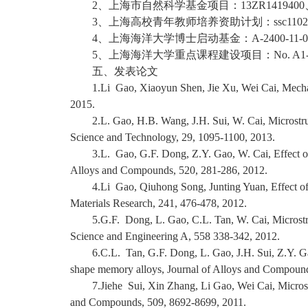
2、上海市自然科学基金项目：13ZR1419400
3、上海高校青年教师培养资助计划：ssc1102
4、上海海洋大学博士启动基金：A-2400-11-
5、上海海洋大学重点课程建设项目：No. A1-02
五、发表论文
1.Li Gao, Xiaoyun Shen, Jie Xu, Wei Cai, Mecha
2015.
2.L. Gao, H.B. Wang, J.H. Sui, W. Cai, Microstruc
Science and Technology, 29, 1095-1100, 2013.
3.L. Gao, G.F. Dong, Z.Y. Gao, W. Cai, Effect 
Alloys and Compounds, 520, 281-286, 2012.
4.Li Gao, Qiuhong Song, Junting Yuan, Effect of 
Materials Research, 241, 476-478, 2012.
5.G.F. Dong, L. Gao, C.L. Tan, W. Cai, Microstr
Science and Engineering A, 558 338-342, 2012.
6.C.L. Tan, G.F. Dong, L. Gao, J.H. Sui, Z.Y. Ga
shape memory alloys, Journal of Alloys and Compound
7.Jiehe Sui, Xin Zhang, Li Gao, Wei Cai, Micros
and Compounds, 509, 8692-8699, 2011.