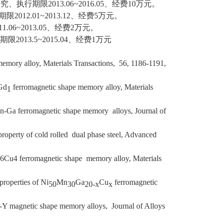
执行期限2013.06~2016.05、经费10万元。
12.01~2013.12、经费5万元。
06~2013.05、经费2万元。
013.5~2015.04、经费1万元
mory alloy, Materials Transactions, 56, 1186-1191,
Gd
ferromagnetic shape memory alloy, Materials
1
Mn-Ga ferromagnetic shape memory alloys, Journal of
roperty of cold rolled dual phase steel, Advanced
16Cu4 ferromagnetic shape memory alloy, Materials
properties of Ni
Mn
Ga
Cu
ferromagnetic
50
30
20-x
x
a-Y magnetic shape memory alloys, Journal of Alloys