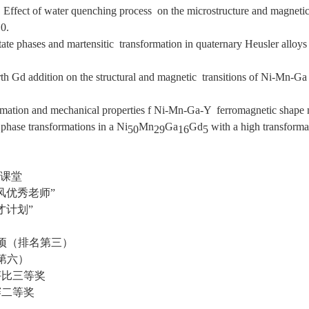
ect of water quenching process on the microstructure and magnetic pr
0.
itate phases and martensitic transformation in quaternary Heusler all
arth Gd addition on the structural and magnetic transitions of Ni-Mn-G
rmation and mechanical properties f Ni-Mn-Ga-Y ferromagnetic shape m
phase transformations in a Ni
Mn
Ga
Gd
with a high transforma
50
29
16
5
好课堂
风优秀老师”
才计划”
1项（排名第三）
名第六）
评比三等奖
赛二等奖