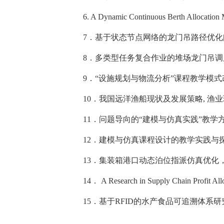
6. A Dynamic Continuous Berth Allocation M
7
．基于状态节点网络的龙门吊路径优化
8
．多类型任务复合作业的堆场龙门吊调
9
．“设施规划与物流分析”课程教学模式
10
．我国远洋渔船现状及发展策略
,
渔业
11
．问题导向的“建模与仿真实践”教学
12
．建模与仿真课程设计的教学实践与
13
．集装箱港口动态泊位指派仿真优化
14
．
A Research in Supply Chain Profit A
15
．基于
RFID
的水产食品可追溯体系研