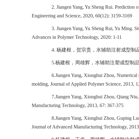
2. Jiangen Yang, Yu Sheng Rui. Prediction of pr
Engineering and Science, 2020, 60(12): 3159-3169
3. Jiangen Yang, Yu Sheng Rui, Yu Ming. Study of
Advances in Polymer Technology, 2020: 1-11
4.
杨建根，贺宗贵，水辅助注射成型制
5.
杨建根，周雄辉，水辅助注塑成型制
6.Jiangen Yang, Xionghui Zhou, Numerical simulat
molding, Journal of Applied Polymer Science, 2013, 
7.Jiangen Yang, Xionghui Zhou, Qiang Niu, Model
Manufacturing Technology, 2013, 67: 367-375
8.Jiangen Yang, Xionghui Zhou, Guping Luo, Stud
Journal of Advanced Manufacturing Technology, 2013