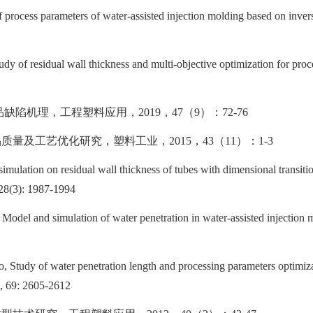
ocess parameters of water-assisted injection molding based on inverse
 residual wall thickness and multi-objective optimization for proces
品缺陷机理，工程塑料应用，
2019
，
47
（
9
）：
72-76
品质量及工艺优化研究，塑料工业，
2015
，
43
（
11
）：
1-3
ion on residual wall thickness of tubes with dimensional transitions
128(3): 1987-1994
 and simulation of water penetration in water-assisted injection mo
y of water penetration length and processing parameters optimization
, 69: 2605-2612